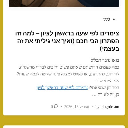
P
כללי
o
צימרים לפי שעה בראשון לציון – למה זה
s
t
הפתרון הכי חכם (ואיך אני גיליתי את זה
e
בעצמי)
d
i
בואו נדבר תכל'ס.
n
כמה פעמים הרגשתם שאתם פשוט חייבים לברוח מהשגרה,
להירגע, להתרענן, או פשוט למצוא פינה שקטה לכמה שעות?
אני הייתי שם.
הפתרון שמצאתי?
צימרים לפי שעה בראשון לציון
.
כן, זה לא רק …
blogrdream
by
•
אפריל 15, 2026
•
0