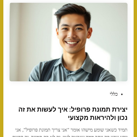
P
כללי
o
יצירת תמונת פרופיל: איך לעשות את זה
s
t
נכון ולהיראות מקצועי
e
תמיד כשאני שומע מישהו אומר "אני צריך תמונת פרופיל", אני
d