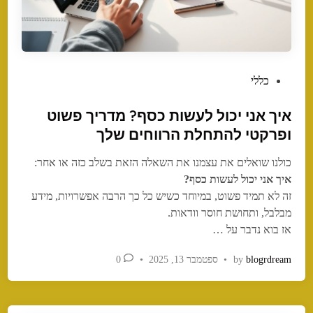
P
כללי
o
איך אני יכול לעשות כסף? מדריך פשוט
s
t
ופרקטי להתחלת הרווחים שלך
e
כולנו שואלים את עצמנו את השאלה הזאת בשלב כזה או אחר:
d
איך אני יכול לעשות כסף?
i
זה לא תמיד פשוט, במיוחד כשיש כל כך הרבה אפשרויות, מידע
n
מבלבל, ותחושת חוסר וודאות.
אז בוא נדבר על …
blogrdream
by
•
ספטמבר 13, 2025
•
0