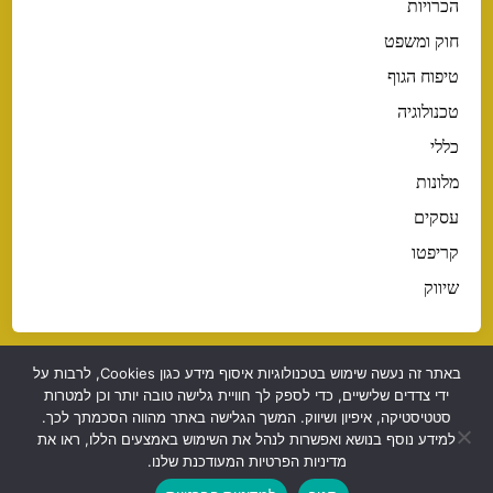
הכרויות
חוק ומשפט
טיפוח הגוף
טכנולוגיה
כללי
מלונות
עסקים
קריפטו
שיווק
באתר זה נעשה שימוש בטכנולוגיות איסוף מידע כגון Cookies, לרבות על
ידי צדדים שלישיים, כדי לספק לך חוויית גלישה טובה יותר וכן למטרות
סטטיסטיקה, איפיון ושיווק. המשך הגלישה באתר מהווה הסכמתך לכך.
כל האמור באתר זה אינו משמש כייעוץ או תחליף לייעוץ ועל הקורא
למידע נוסף בנושא ואפשרות לנהל את השימוש באמצעים הללו, ראו את
מדיניות הפרטיות המעודכנת שלנו.
לפנות למומחה בתחום הרלוונטי ולקבל ייעוץ מקצועי!
.
Powered by
WordPress
and
HybridMag