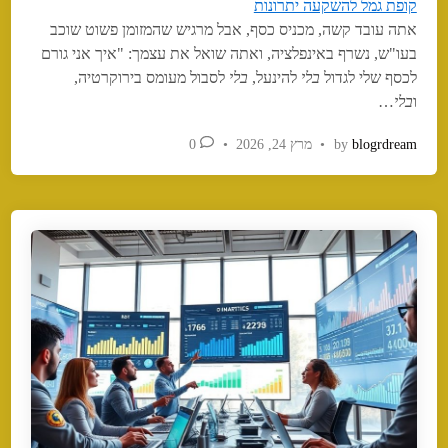
i
קופת גמל להשקעה יתרונות
n
אתה עובד קשה, מכניס כסף, אבל מרגיש שהמזומן פשוט שוכב
בעו"ש, נשרף באינפלציה, ואתה שואל את עצמך: "איך אני גורם
לכסף שלי לגדול
בלי
להינעל,
בלי
לסבול מעומס בירוקרטיה,
ו
בלי
…
blogrdream
by
•
מרץ 24, 2026
•
0