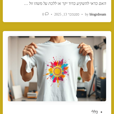
האם כדאי להשקיע בדוד יקר או ללכת על משהו זול
…
blogrdream
by
•
ספטמבר 13, 2025
•
0
P
כללי