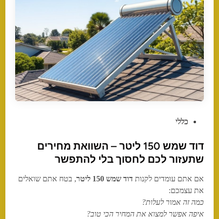
P
כללי
o
דוד שמש 150 ליטר – השוואת מחירים
s
t
שתעזור לכם לחסוך בלי להתפשר
e
אם אתם עומדים לקנות
דוד שמש 150 ליטר
, בטח אתם שואלים
d
את עצמכם:
i
כמה זה אמור לעלות?
n
איפה אפשר למצוא את המחיר הכי טוב?