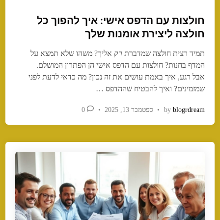
o
חולצות עם הדפס אישי: איך להפוך כל
s
t
חולצה ליצירת אומנות שלך
e
תמיד רצית חולצה שמדברת
רק
אליך? משהו שלא תמצא על
d
המדף בחנות? חולצות עם הדפס אישי הן הפתרון המושלם.
i
אבל רגע, איך באמת עושים את זה נכון? מה כדאי לדעת לפני
n
שמזמינים? ואיך להבטיח שההדפס …
blogrdream
by
•
ספטמבר 13, 2025
•
0