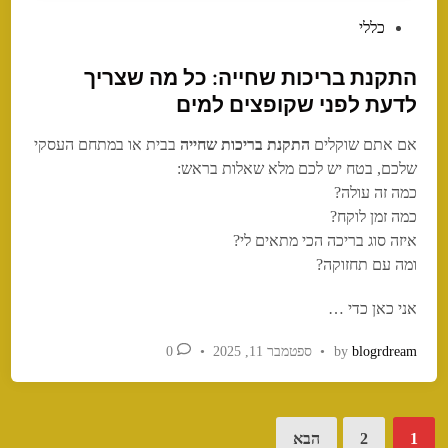
P
כללי
o
התקנת בריכות שחייה: כל מה שצריך
s
t
לדעת לפני שקופצים למים
e
אם אתם שוקלים
התקנת בריכות שחייה
בבית או במתחם העסקי
d
שלכם, בטח יש לכם מלא שאלות בראש:
i
כמה זה עולה?
n
כמה זמן לוקח?
איזה סוג בריכה הכי מתאים לי?
ומה עם תחזוקה?
אני כאן כדי …
blogrdream
by
•
ספטמבר 11, 2025
•
0
Posts
1
2
הבא