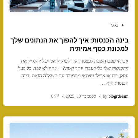
P
כללי
o
בינה הכנסות: איך להפוך את הנתונים שלך
s
t
למכונת כסף אמיתית
e
אם אי פעם חשבת לעצמך,
איך לעזאזל אני יכול להגדיל את
d
ההכנסות שלי בלי לעבוד יותר קשה?
– אתה לא לבד. כל בעל
i
עסק, יזם או אפילו עצמאי מתמודד עם השאלה הזאת. בינה
n
הכנסות היא …
blogrdream
by
•
ספטמבר 13, 2025
•
0