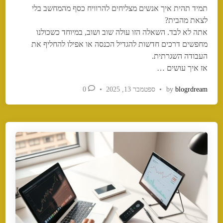
תמיד תהית איך אנשים מצליחים להרוויח כסף מהמחשב בלי
d
לצאת מהבית?
i
אתה לא לבד. השאלה הזו עולה שוב ושוב, במיוחד כשכולנו
n
מחפשים דרכים חדשות להגדיל הכנסה או אפילו להחליף את
העבודה השגרתית.
אז איך עושים …
blogrdream
by
•
ספטמבר 13, 2025
•
0