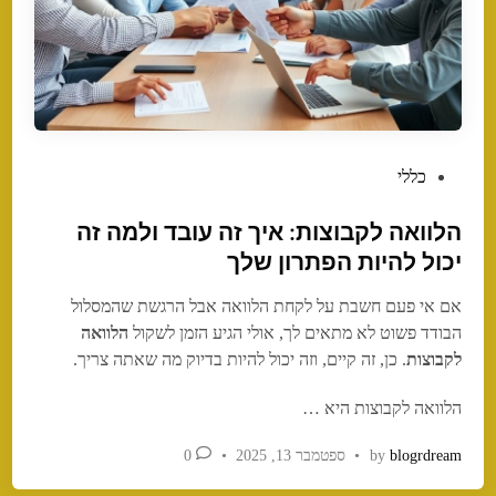
P
כללי
o
הלוואה לקבוצות: איך זה עובד ולמה זה
s
t
יכול להיות הפתרון שלך
e
אם אי פעם חשבת על לקחת הלוואה אבל הרגשת שהמסלול
d
הבודד פשוט לא מתאים לך, אולי הגיע הזמן לשקול
הלוואה
i
לקבוצות
. כן, זה קיים, וזה יכול להיות בדיוק מה שאתה צריך.
n
הלוואה לקבוצות היא …
blogrdream
by
•
ספטמבר 13, 2025
•
0