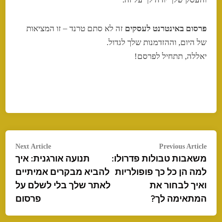
פרסום באינטרנט לעסקים
זה לא סתם טרנד – זו המציאות
של היום, וההזדמנות שלך לגדול.
יאללה, תתחיל לפרסם!
ניווט
Next
Previous
Next Article
Previous Article
article:
משאבות טבולות פדרולו:
תנועה אורגנית: איך
rticle:
למה הן כל כך פופולריות
להביא מבקרים אמיתיים
ואיך לבחור את
לאתר שלך בלי לשלם על
המתאימה לך?
פרסום