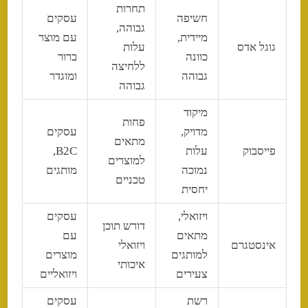
תחרות
חשיפה
עסקים
גבוהה,
מיידית,
עם מוצר
גוגל אדס
עלות
כוונה
ברור
ללחיצה
גבוהה
ומוגדר
גבוהה
מיקוד
פחות
מדויק,
עסקים
מתאים
פייסבוק
עלות
B2C,
למוצרים
נמוכה
מותגים
טכניים
יחסית
ויזואלי,
עסקים
דורש תוכן
מתאים
עם
אינסטגרם
ויזואלי
למותגים
מוצרים
איכותי
צעירים
ויזואליים
רשת
עסקים